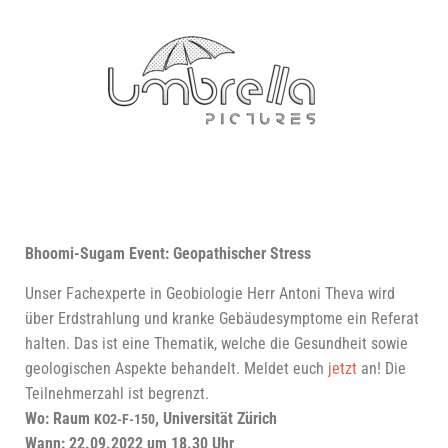
Bhoo­mi-Sugam Event: Geo­pa­thi­scher Stress
Unser Fach­ex­per­te in Geo­bio­lo­gie Herr Anto­ni The­va wird
über Erd­strah­lung und kran­ke Gebäu­de­sym­pto­me ein Refe­rat
hal­ten. Das ist eine The­ma­tik, wel­che die Gesund­heit sowie
geo­lo­gi­schen Aspek­te behan­delt. Mel­det euch
jetzt
an! Die
Teil­neh­mer­zahl ist begrenzt.
Wo:
Raum
, Uni­ver­si­tät Zürich
KO2-F-150
Wann:
22.09.2022 um 18.30 Uhr