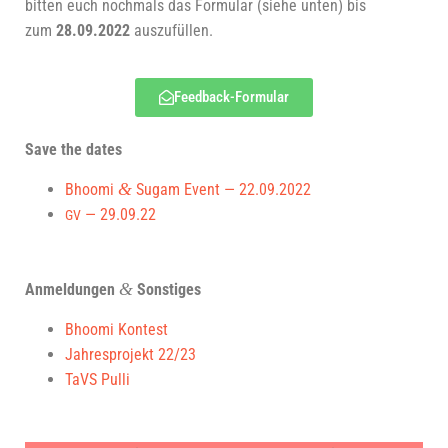
bit­ten euch noch­mals das For­mu­lar (sie­he unten) bis
zum
28.09.2022
auszufüllen.
Feed­back-For­mu­lar
Save the dates
&
Bhoo­mi
Sugam Event — 22.09.2022
— 29.09.22
GV
&
Anmel­dun­gen
Sonstiges
Bhoo­mi Kontest
Jah­res­pro­jekt 22/23
TaVS Pul­li