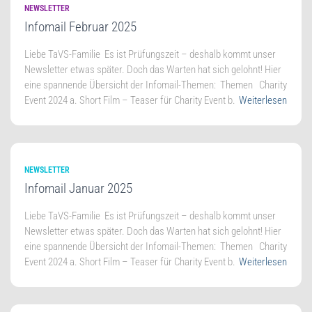
NEWSLETTER
Infomail Februar 2025
Lie­be TaVS-Familie Es ist Prü­fungs­zeit – des­halb kommt unser
News­let­ter etwas spä­ter. Doch das War­ten hat sich gelohnt! Hier
eine span­nen­de Über­sicht der Infomail-Themen: The­men Cha­ri­ty
Event 2024 a. Short Film – Teaser für Cha­ri­ty Event b.
Weiterlesen
NEWSLETTER
Infomail Januar 2025
Lie­be TaVS-Familie Es ist Prü­fungs­zeit – des­halb kommt unser
News­let­ter etwas spä­ter. Doch das War­ten hat sich gelohnt! Hier
eine span­nen­de Über­sicht der Infomail-Themen: The­men Cha­ri­ty
Event 2024 a. Short Film – Teaser für Cha­ri­ty Event b.
Weiterlesen