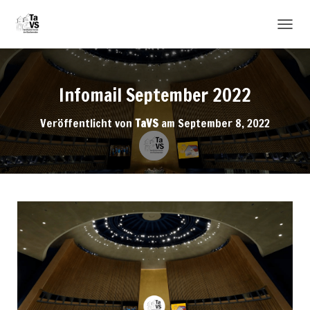
N
A
V
I
Infomail September 2022
G
A
T
Veröffentlicht von
TaVS
am
September 8, 2022
I
O
N
U
M
S
C
H
A
L
T
E
N