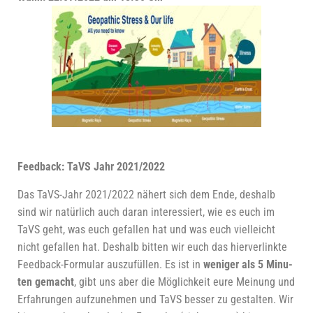
Feed­back: TaVS Jahr 2021/2022
Das TaVS-Jahr 2021/2022 nähert sich dem Ende, des­halb
sind wir natür­lich auch dar­an inter­es­siert, wie es euch im
TaVS geht, was euch gefal­len hat und was euch viel­leicht
nicht gefal­len hat. Des­halb bit­ten wir euch das hier­ver­link­te
Feed­back-For­mu­lar aus­zu­fül­len. Es ist in
weni­ger als 5 Minu­
ten gemacht
, gibt uns aber die Mög­lich­keit eure Mei­nung und
Erfah­run­gen auf­zu­neh­men und TaVS bes­ser zu gestal­ten. Wir