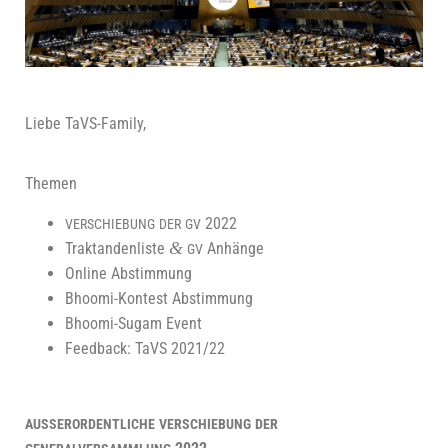
Lie­be TaVS-Family,
The­men
2022
VERSCHIEBUNG
DER
GV
&
Trak­tan­den­lis­te
Anhänge
GV
Online Abstim­mung
Bhoo­mi-Kon­test Abstimmung
Bhoo­mi-Sugam Event
Feed­back: TaVS 2021/22
AUSSERORDENTLICHE
VERSCHIEBUNG
DER