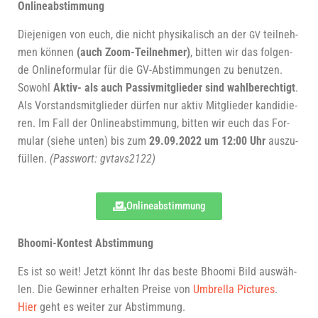
Online­ab­stim­mung
Die­je­ni­gen von euch, die nicht phy­si­ka­lisch an
der
teil­neh­
GV
men kön­nen
(auch Zoom-Teil­neh­mer)
, bit­ten wir das fol­gen­
de Online­for­mu­lar für die GV-Abstim­mun­gen zu benut­zen.
Sowohl
Aktiv- als auch Pas­siv­mit­glie­der sind wahl­be­rech­tigt
.
Als Vor­stands­mit­glie­der dür­fen nur aktiv Mit­glie­der kan­di­die­
ren. Im Fall
der
Online­ab­stim­mung, bit­ten wir euch das For­
mu­lar (sie­he unten) bis zum
29.09.2022 um 12:00 Uhr
aus­zu­
fül­len.
(Pass­wort: gvtavs2122)
Online­ab­stim­mung
Bhoo­mi-Kon­test Abstimmung
Es ist so weit! Jetzt könnt Ihr das bes­te Bhoo­mi Bild aus­wäh­
len. Die Gewin­ner erhal­ten Prei­se von
U
mbrel­la Pic­tures
.
Hier
geht es wei­ter zur Abstimmung.