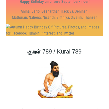
Hap­py Bir­th­day an unse­re Septemberkinder!
Ani­na, Dario, Geenarthan, Ila­cki­ya, Jeni­nen,
Math­uran, Nali­ena, Nisanth, Sinthi­ya, Siya­li­ni, Thansen
குறள்
789 / Kural 789