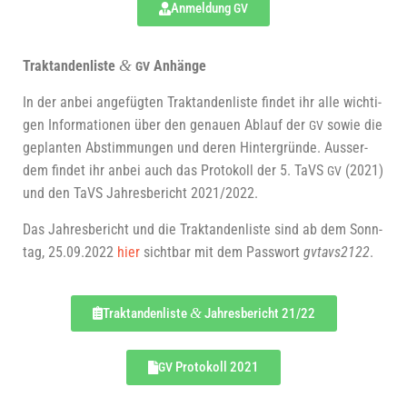
Anmel­dung
GV
&
Trak­tan­den­lis­te
Anhänge
GV
In der anbei ange­füg­ten Trak­tan­den­lis­te fin­det ihr alle wich­ti­
gen Infor­ma­tio­nen über den genau­en Ablauf der
sowie die
GV
geplan­ten Abstim­mun­gen und deren Hin­ter­grün­de. Aus­ser­
dem fin­det ihr anbei auch das Pro­to­koll der 5. TaVS
(2021)
GV
und den TaVS Jah­res­be­richt 2021/2022.
Das Jah­res­be­richt und die Trak­tan­den­lis­te sind ab dem Sonn­
tag, 25.09.2022
hier
sicht­bar mit dem Pass­wort
gvtavs2122
.
&
Trak­tan­den­lis­te
Jah­res­be­richt 21/22
Pro­to­koll 2021
GV