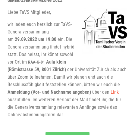
2022
GENERALVERSAMMLUNG
Lie­be TaVS Mitglieder,
wir laden
euch herz­lich zur TaVS-
Gene­ral­ver­samm­lung
am
29.09.2022 um 19:00
ein. Die
Gene­ral­ver­samm­lung fin­det hybrid
statt. Das heisst, ihr könnt sowohl
vor Ort im
Aula klein
RAA-G-01
(Rämis­tras­se 59, 8001 Zürich)
der
Uni­ver­si­tät Zürich als auch
über Zoom teil­neh­men. Damit wir pla­nen und auch die
Beschluss­fä­hig­keit fest­stel­len kön­nen, bit­ten wir euch die
Anmel­dung (Vor- und Nach­na­me ange­ben)
über den
Link
aus­zu­fül­len.
Im wei­te­ren Ver­lauf
der
Mail fin­det ihr, die für
die Gene­ral­ver­samm­lung rele­van­ten Anhän­ge sowie das
Onlineabstimmungsformular.