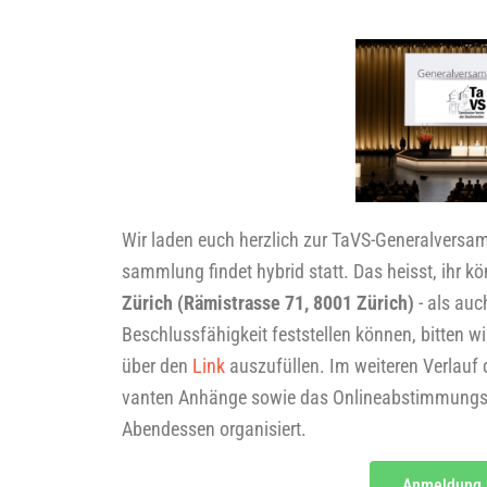
Wir laden euch herz­lich zur TaVS-Gene­ral­ver­
samm­lung fin­det hybrid statt. Das heisst, ihr 
Zürich
(
Rämis­tras­se 71, 8001 Zürich
)
- als auc
Beschluss­fä­hig­keit fest­stel­len kön­nen, bit­ten 
über den
Link
aus­zu­fül­len. Im wei­te­ren Ver­lauf
van­ten Anhän­ge sowie das Online­ab­stim­mungs­for
Abend­essen organisiert.
Anmel­dung