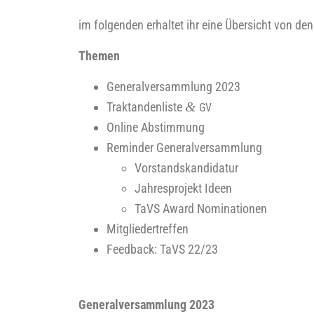
im fol­gen­den erhal­tet ihr eine Über­sicht von 
The­men
Gene­ral­ver­samm­lung 2023
&
Trak­tan­den­lis­te
GV
Online Abstim­mung
Remin­der Generalversammlung
Vor­stands­kan­di­da­tur
Jah­res­pro­jekt Ideen
TaVS Award Nominationen
Mit­glie­der­tref­fen
Feed­back: TaVS 22/23
Gene­ral­ver­samm­lung 2023