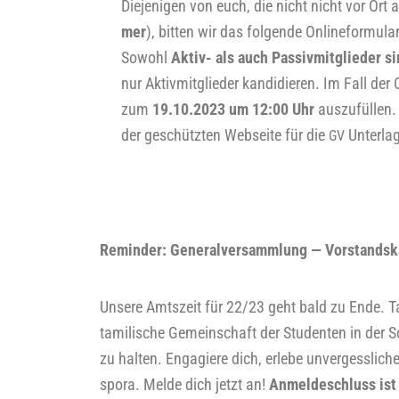
Die­je­ni­gen von euch, die nicht nicht vor Ort 
mer
), bit­ten wir das fol­gen­de Online­for­mu
Sowohl
Aktiv- als auch Pas­siv­mit­glie­der
si
nur Aktiv­mit­glie­der kan­di­die­ren. Im Fall de
zum
19
.10.2023 um 12:00 Uhr
aus­zu­fül­len
der geschütz­ten Web­sei­te für die
Unter­la­
GV
Remin­der: Gene­ral­ver­samm­lung — Vorstands
Unse­re Amts­zeit für 22/23 geht bald zu Ende. Ta
tami­li­sche Gemein­schaft der Stu­den­ten in der S
zu hal­ten. Enga­gie­re dich, erle­be unver­gess­li­
spo­ra. Mel­de dich jetzt an!
Anmel­de­schluss is