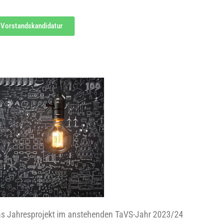
 Vorstandskandidatur
as Jah­res­pro­jekt im anste­hen­den TaVS-Jahr 2023/24