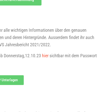
 ihr alle wich­ti­gen Infor­ma­tio­nen über den genau­en
 und deren Hin­ter­grün­de. Aus­ser­dem fin­det ihr auch
S Jah­res­be­richt 2021/2022.
ind ab Donnerstag,12.10.23
hier
sicht­bar mit dem Pass­wort
Unter­la­gen
V