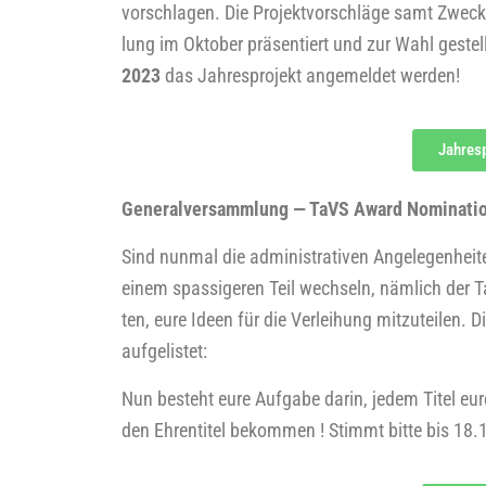
vor­schla­gen. Die Pro­jekt­vor­schlä­ge samt Zwe
lung im Okto­ber prä­sen­tiert und zur Wahl geste
2023
das Jah­res­pro­jekt ange­mel­det werden!
Jah­res
Gene­ral­ver­samm­lung — TaVS Award Nominati
Sind nun­mal die admi­nis­tra­ti­ven Ange­le­gen­hei
einem spas­si­ge­ren Teil wech­seln, näm­lich der
ten, eure Ideen für die Ver­lei­hung mit­zu­tei­len. 
aufgelistet:
Nun besteht eure Auf­ga­be dar­in, jedem Titel eur
den Ehren­ti­tel bekom­men ! Stimmt bit­te bis 18