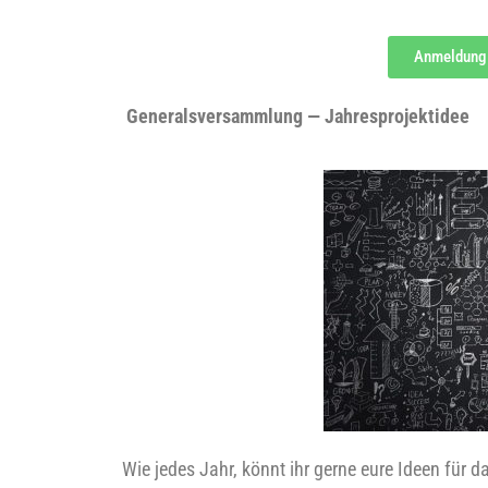
Anmel­dung
G
ene­rals­ver­samm­lung — Jahresprojektidee
Wie jedes Jahr, könnt ihr ger­ne eure Ideen für d