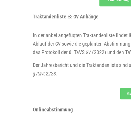
&
Trak­tan­den­lis­te
Anhänge
GV
In der anbei ange­füg­ten Trak­tan­den­lis­te fin­det
Ablauf der
sowie die geplan­ten Abstim­mun­gen
GV
das Pro­to­koll der 6. TaVS
(2022) und den TaV
GV
Der Jah­res­be­richt und die Trak­tan­den­lis­te s
gvtavs2223
.
G
Online­ab­stim­mung