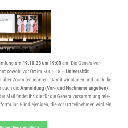
samm­lung am
19.10.23 um 19:00
ein. Die Gene­ral­ver­
könnt sowohl vor Ort im
—
Uni­ver­si­tät
KOL-E-18
h über Zoom teil­neh­men. Damit wir pla­nen und auch die
wir euch die
Anmel­dung (Vor- und Nach­na­me ange­ben)
der
Mail fin­det ihr, die für die Gene­ral­ver­samm­lung rele­
­mu­lar. Für die­je­ni­gen, die vor Ort teil­neh­men wird ein
 Generalversammlung