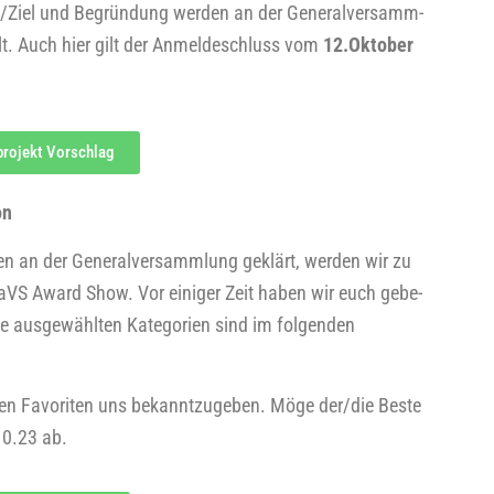
ck/Ziel und Begrün­dung wer­den an der Gene­ral­ver­samm­
llt. Auch hier gilt der Anmel­de­schluss vom
12.Oktober
­pro­jekt Vorschlag
on
­ten an der Gene­ral­ver­samm­lung geklärt, wer­den wir zu
 TaVS Award Show. Vor eini­ger Zeit haben wir euch gebe­
Die aus­ge­wähl­ten Kate­go­rien sind im fol­gen­den
en Favo­ri­ten uns bekannt­zu­ge­ben. Möge der/die Bes­te
.10.23 ab.