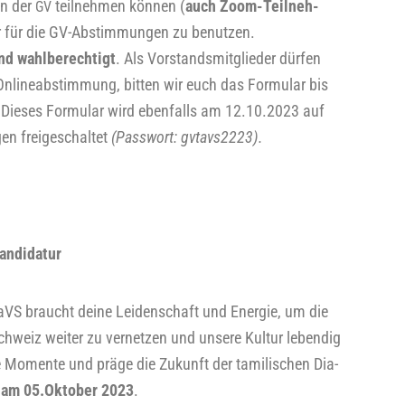
an der
teil­neh­men kön­nen (
auch Zoom-Teil­neh­
GV
­lar für die GV-Abstim­mun­gen zu benut­zen.
nd wahl­be­rech­tigt
. Als Vor­stands­mit­glie­der dür­fen
r Online­ab­stim­mung, bit­ten wir euch das For­mu­lar bis
. Die­ses For­mu­lar wird eben­falls am 12.10.2023 auf
gen frei­ge­schal­tet
(Pass­wort: gvtavs2223).
kandidatur
VS braucht dei­ne Lei­den­schaft und Ener­gie, um die
chweiz wei­ter zu ver­net­zen und unse­re Kul­tur leben­dig
che Momen­te und prä­ge die Zukunft der tami­li­schen Dia­
t am 05.Oktober 2023
.