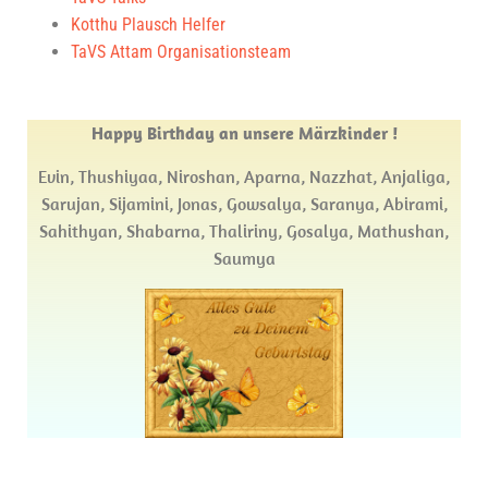
Kott­hu Plausch Helfer
TaVS Attam Organisationsteam
Hap­py Bir­th­day an unse­re Märzkinder !
Evin, Thus­hi­yaa, Niros­han, Apar­na, Nazz­hat, Anja­li­ga,
Sar­ujan, Sija­mi­ni, Jonas, Gow­sa­lya, Saranya, Abi­ra­mi,
Sahithyan, Shabar­na, Tha­li­ri­ny, Gos­a­lya, Mathus­han,
Saumya