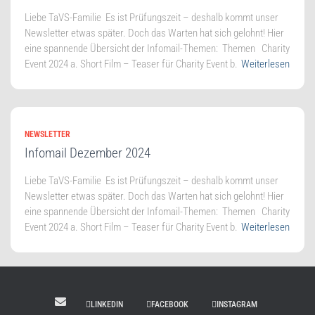
Lie­be TaVS-Familie Es ist Prü­fungs­zeit – des­halb kommt unser
News­let­ter etwas spä­ter. Doch das War­ten hat sich gelohnt! Hier
eine span­nen­de Über­sicht der Infomail-Themen: The­men Cha­ri­ty
Event 2024 a. Short Film – Teaser für Cha­ri­ty Event b.
Weiterlesen
NEWSLETTER
Infomail Dezember 2024
Lie­be TaVS-Familie Es ist Prü­fungs­zeit – des­halb kommt unser
News­let­ter etwas spä­ter. Doch das War­ten hat sich gelohnt! Hier
eine span­nen­de Über­sicht der Infomail-Themen: The­men Cha­ri­ty
Event 2024 a. Short Film – Teaser für Cha­ri­ty Event b.
Weiterlesen
LINKEDIN
FACEBOOK
INSTAGRAM