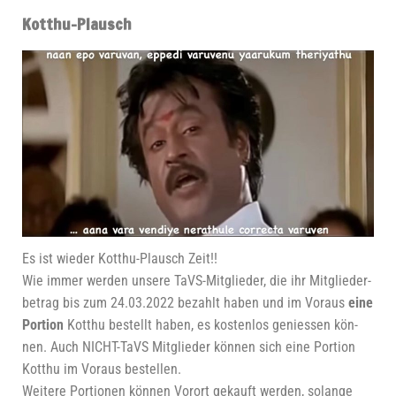
Kotthu-Plausch
Es ist wie­der Kott­hu-Plausch Zeit!!
Wie immer wer­den unse­re TaVS-Mit­glie­der, die ihr Mit­glie­der­
be­trag bis zum 24.03.2022 bezahlt haben und im Vor­aus
eine
Por­ti­on
Kott­hu bestellt haben, es kos­ten­los genies­sen kön­
nen. Auch NICHT-TaVS Mit­glie­der kön­nen sich eine Por­ti­on
Kott­hu im Vor­aus bestel­len.
Wei­te­re Por­tio­nen kön­nen Vor­ort gekauft wer­den, solan­ge