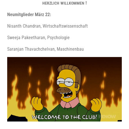
!
HERZLICH
WILLKOMMEN
Neu­mit­glie­der März 22:
Nisanth Chandran, Wirtschaftswissenschaft
Sweeja Pakeet­ha­ran, Psychologie
Saran­jan Tha­vach­chel­van, Maschinenbau