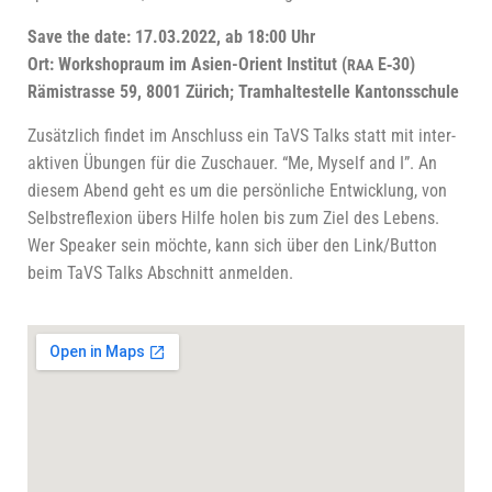
Save the date: 17.03.2022, ab 18:00 Uhr
Ort: Work­shop­raum im Asi­en-Ori­ent Insti­tut (
E‑30)
RAA
Rämis­tras­se 59, 8001 Zürich; Tram­hal­te­stel­le Kantonsschule
Zusätz­lich fin­det im Anschluss ein TaVS Talks statt mit inter­
ak­ti­ven Übun­gen für die Zuschau­er. “Me, Mys­elf and I”. An
die­sem Abend geht es um die per­sön­li­che Ent­wick­lung, von
Selbst­re­fle­xi­on übers Hil­fe holen bis zum Ziel des Lebens.
Wer Spea­k­er sein möch­te, kann sich über den Link/Button
beim TaVS Talks Abschnitt anmelden.