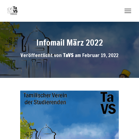
N
A
V
I
Infomail März 2022
G
A
T
Veröffentlicht von
TaVS
am
Februar 19, 2022
I
O
N
U
M
S
C
H
A
L
T
E
N