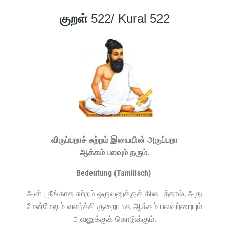
குறள்
522/ Kural 522
விருப்பறாச் சுற்றம் இயையின் அருப்பறா
ஆக்கம் பலவும் தரும்.
Bedeu­tung (Tami­lisch)
அன்பு நீங்காத சுற்றம் ஒருவனுக்குக் கிடைத்தால், அது
மேன்மேலும் வளர்ச்சி குறையாத ஆக்கம் பலவற்றையும்
அவனுக்குக் கொடுக்கும்.