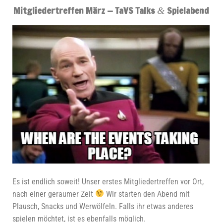
Mitgliedertreffen März
— TaVS Talks
Spielabend
&
Es ist end­lich soweit! Unser ers­tes Mit­glie­der­tref­fen vor Ort,
nach einer gerau­mer Zeit
Wir star­ten den Abend mit
Plausch, Snacks und Wer­wöl­feln. Falls ihr etwas ande­res
spie­len möch­tet, ist es eben­falls möglich.