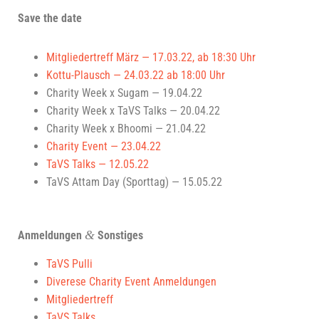
Save the date
Mit­glie­der­treff März — 17.03.22, ab 18:30 Uhr
Kot­tu-Plausch — 24.03.22 ab 18:00 Uhr
Cha­ri­ty Week x Sugam — 19.04.22
Cha­ri­ty Week x TaVS Talks — 20.04.22
Cha­ri­ty Week x Bhoo­mi — 21.04.22
Cha­ri­ty Event — 23.04.22
TaVS Talks — 12.05.22
TaVS Attam Day (Sport­tag) — 15.05.22
&
Anmel­dun­gen
Sonstiges
TaVS Pul­li
Dive­rese Cha­ri­ty Event Anmeldungen
Mit­glie­der­treff
TaVS Talks