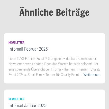
Ähnliche Beiträge
NEWSLETTER
Infomail Februar 2025
Lie­be TaVS-Familie Es ist Prü­fungs­zeit – des­halb kommt unser
News­let­ter etwas spä­ter. Doch das War­ten hat sich gelohnt! Hier
eine span­nen­de Über­sicht der Infomail-Themen: The­men Cha­ri­ty
Event 2024 a. Short Film – Teaser für Cha­ri­ty Event b.
Weiterlesen
NEWSLETTER
Infomail Januar 2025