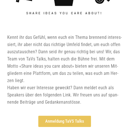
Kennt ihr das Gefühl, wenn euch ein The­ma bren­nend inter­es­
siert, ihr aber nicht das rich­ti­ge Umfeld fin­det, um euch offen
aus­zu­tau­schen? Dann seid ihr genau rich­tig bei uns! Wir, das
Team von TaVs Talks, hal­ten euch die Büh­ne frei. Mit dem
Mot­to «Share ide­as you care about» bie­ten wir unse­ren Mit­
glie­dern eine Platt­form, um das zu tei­len, was euch am Her­
zen liegt.
Haben wir euer Inter­es­se geweckt? Dann mel­det euch als
Spea­k­ers über den fol­gen­den Link. Wir freu­en uns auf span­
nen­de Bei­trä­ge und Gedankenanstösse.
Anmel­dung TaVS Talks