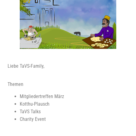
Lie­be TaVS-Family,
The­men
Mit­glie­der­tref­fen März
Kott­hu-Plausch
TaVS Talks
Cha­ri­ty Event