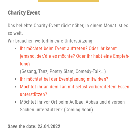
Charity Event
Das belieb­te Cha­ri­ty-Event rückt näher, in einem Monat ist es
so weit.
Wir brau­chen wei­ter­hin eure Unterstützung:
Ihr möch­tet beim Event auf­tre­ten? Oder ihr kennt
jemand, der/die es möch­te? Oder ihr habt eine Emp­feh­
lung?
(Gesang, Tanz, Poet­ry Slam, Comedy-Talk,…)
Ihr möch­tet bei der Event­pla­nung mitwirken?
Möch­tet ihr an dem Tag mit selbst vor­be­rei­te­tem Essen
unterstützen?
Möch­tet ihr vor Ort beim Auf­bau, Abbau und diver­sen
Sachen unter­stüt­zen? (Coming Soon)
Save the date: 23.04.2022