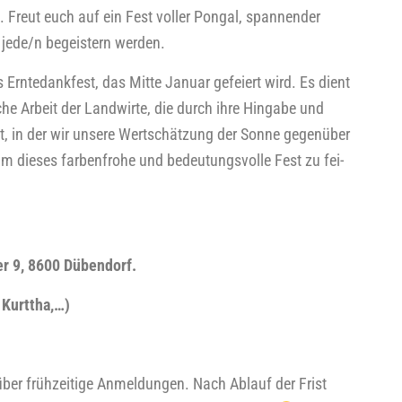
 ist. Freut euch auf ein Fest vol­ler
Pon­gal
, span­nen­der
e jede/n begeis­tern wer­den.
s Ern­te­dank­fest, das Mit­te Janu­ar gefei­ert wird. Es dient
che Arbeit der Land­wir­te, die durch ihre Hin­ga­be und
it, in der wir unse­re Wert­schät­zung der Son­ne gegen­über
die­ses far­ben­fro­he und bedeu­tungs­vol­le Fest zu fei­
er 9, 8600 Dübendorf.
i, Kurttha,…)
 über früh­zei­ti­ge Anmel­dun­gen. Nach Ablauf der Frist