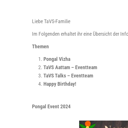
Lie­be TaVS-Fami­lie
Im Fol­gen­den erhal­tet ihr eine Über­sicht der In
The­men
Pon­gal Vizha
TaVS Aat­tam – Eventteam
TaVS Talks – Eventteam
Hap­py Bir­th­day!
Pon­gal
Event 2024