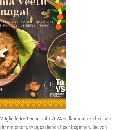
Mit­glie­der­tref­fen im Jahr 2024 will­kom­men zu
heis­sen
:
r mit einer unver­gess­li­chen Fei­er begin­nen, die von