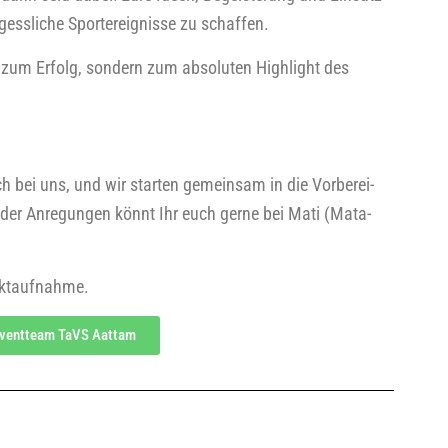
s­li­che Sport­er­eig­nis­se zu schaf­fen.
m Erfolg, son­dern zum abso­lu­ten High­light des
ach bei uns, und wir star­ten gemein­sam in die Vor­be­rei­
 oder Anre­gun­gen könnt Ihr euch ger­ne bei Mati (Mata­
taktaufnahme.
vent­team TaVS Aattam