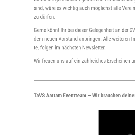
sind, wäre es wich­tig auch mög­lichst alle Ver­ein
zu dür­fen.
Ger­ne könnt Ihr bei die­ser Gele­gen­heit an der
GV
dem neu­en Vor­stand anbrin­gen. Alle wei­te­ren Inf
te, fol­gen im nächs­ten News­let­ter.
Wir freu­en uns auf ein zahl­rei­ches Erschei­nen 
TaVS Aat­tam Event­team — Wir brau­chen dei­n