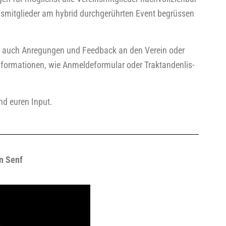
s­mit­glie­der am hybrid durch­ge­rühr­ten Event begrüs­sen
auch Anre­gun­gen und Feed­back an den Ver­ein oder
or­ma­tio­nen, wie Anmel­de­for­mu­lar oder Trak­tan­den­lis­
und euren Input.
en Senf