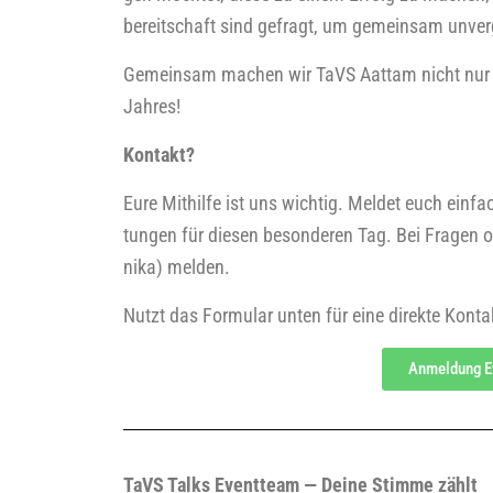
be­reit­schaft sind gefragt, um gemein­sam unver­ges
Gemein­sam machen wir TaVS Aat­tam nicht nur zu
Jahres!
Kon­takt?
Eure Mit­hil­fe ist uns wich­tig. Mel­det euch ein­f
tun­gen für die­sen beson­de­ren Tag. Bei Fra­gen
nika) mel­den.
Nutzt das For­mu­lar unten für eine direk­te Kon
Anmel­dung E
TaVS Talks Event­team — Dei­ne Stim­me zählt