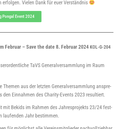
­gen erfol­gen. Vie­len Dank für euer Verständnis
g Pon­gal Event 2024
im Febru­ar – Save
the
date 8. Febru­ar 2024
KOL-G-204
ser­or­dent­li­che TaVS
Gene­ral­ver­samm­lung
im Raum
­ne The­men aus der letz­ten Gene­ral­ver­samm­lung anspre­
 den Ein­nah­men des Cha­ri­ty-Events 2023 resul­tiert.
t mit Bekids im Rah­men des Jah­res­pro­jekts 23/24 fest­
 im lau­fen­den Jahr bestimmen.
 für mög­lichst alle Ver­eins­mit­glie­der nach­voll­zieh­bar