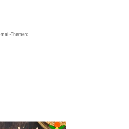
fo­mail-The­men: