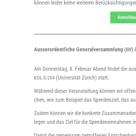
kön­nen lei­der kei­ne wei­te­ren Berück­sich­ti­gun
Anmel­dun
Aus­ser­or­dent­li­che
Gene­ral­ver­samm­lung (
) 
GV
Am Don­ners­tag, 8. Febru­ar Abend fin­det die aus­
(Uni­ver­si­tät Zürich) statt.
KOL-G-204
Wäh­rend die­ser Ver­an­stal­tung kön­nen wir offe
chen, wie zum Bei­spiel das Spen­den­ziel, das aus
Zudem kön­nen wir die kon­kre­te Zusam­men­ar­bei
le­gen und das Ziel für die Spen­den­ein­nah­men
Damit die gemein­sam getrof­fe­nen Ent­schei­dun­gen