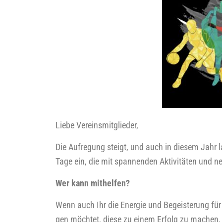
Lie­be Ver­eins­mit­glie­der,
Die Auf­re­gung steigt, und auch in die­sem Jahr la
Tage ein, die mit span­nen­den Akti­vi­tä­ten und ne
Wer kann mit­hel­fen?
Wenn auch Ihr die Ener­gie und Begeis­te­rung für d
gen möch­tet, die­se zu einem Erfolg zu machen, 