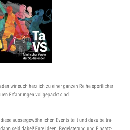
den wir euch herz­lich zu einer gan­zen Rei­he sport­li­cher
u­en Erfah­run­gen voll­ge­packt sind.
ie­se aus­ser­ge­wöhn­li­chen Events teilt und dazu bei­tra­
dann seid dabei! Eure Ideen, Begeis­te­rung und Ein­satz­