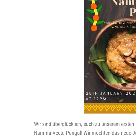
Wir sind über­glück­lich, euch zu unse­rem ers­ten 
Nam­ma
Veetu
Pon­gal
! Wir möch­ten das neue Jah