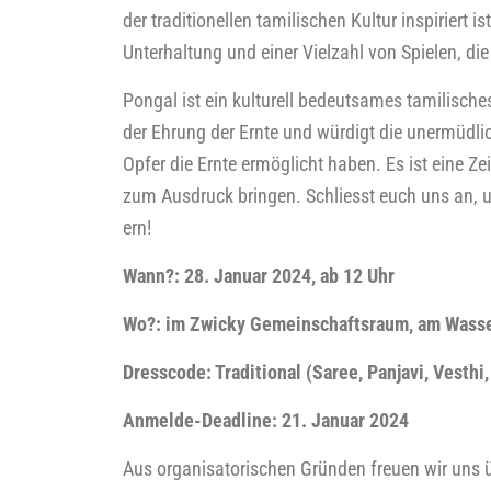
der tra­di­tio­nel­len tami­li­schen Kul­tur inspi­riert
Unter­hal­tung und einer Viel­zahl von Spie­len, di
Pon­gal
ist ein kul­tu­rell bedeut­sa­mes tami­li­sche
der Ehrung der Ern­te und wür­digt die uner­müd­li­
Opfer die Ern­te ermög­licht haben. Es ist eine Ze
zum Aus­druck brin­gen.
Schliesst
euch uns an, um 
ern!
Wann?: 28. Janu­ar 2024, ab 12 Uhr
Wo?: im Zwi­cky Gemein­schafts­raum, am Was­s
Dress­code: Tra­di­tio­nal (Saree, Pan­ja­vi, Ves­t­h
Anmel­de-Dead­line: 21. Janu­ar 2024
Aus orga­ni­sa­to­ri­schen Grün­den freu­en wir uns