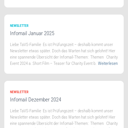
NEWSLETTER
Infomail Januar 2025
Lie­be TaVS-Familie Es ist Prü­fungs­zeit – des­halb kommt unser
News­let­ter etwas spä­ter. Doch das War­ten hat sich gelohnt! Hier
eine span­nen­de Über­sicht der Infomail-Themen: The­men Cha­ri­ty
Event 2024 a. Short Film – Teaser für Cha­ri­ty Event b.
Weiterlesen
NEWSLETTER
Infomail Dezember 2024
Lie­be TaVS-Familie Es ist Prü­fungs­zeit – des­halb kommt unser
News­let­ter etwas spä­ter. Doch das War­ten hat sich gelohnt! Hier
eine span­nen­de Über­sicht der Infomail-Themen: The­men Cha­ri­ty