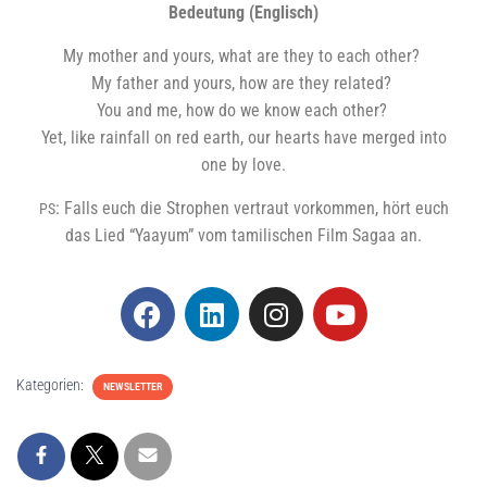
Bedeu­tung (Eng­lisch)
My mother and yours, what are they to each other?
My father and yours, how are they rela­ted?
You and me, how do we know each other?
Yet, like rain­fall on red earth, our hearts have mer­ged into
one by love.
: Falls euch die Stro­phen ver­traut vor­kom­men, hört euch
PS
das Lied “Yaayum” vom tami­li­schen Film Sagaa an.
Kategorien:
NEWSLETTER