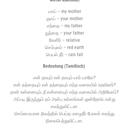
யாய் – my mother
ஞாய் – your mother
எந்தை – my father
நுந்தை – your father
கேளிர் – rela­ti­ve
செம்புலம் – red earth
பெயல் நீர் – rain fall
Bedeu­tung (Tami­lisch)
என் தாயும் உன் தாயும் யார் யாரோ?
என் தந்தையும் உன் தந்தையும் எந்த வகையில் உறவினர்?
நான் உன்னையும், நீ என்னையும் எந்த வகையில் அறிவோம்?
அப்படி இருந்தும் நம் அன்பு உள்ளங்கள் ஒன்றோடொன்று
கலந்துவிட்டன.
செம்மையான நிலத்தில் பெய்த மழைநீர் போலக் கலந்து
நிலைபெற்றுவிட்டன.