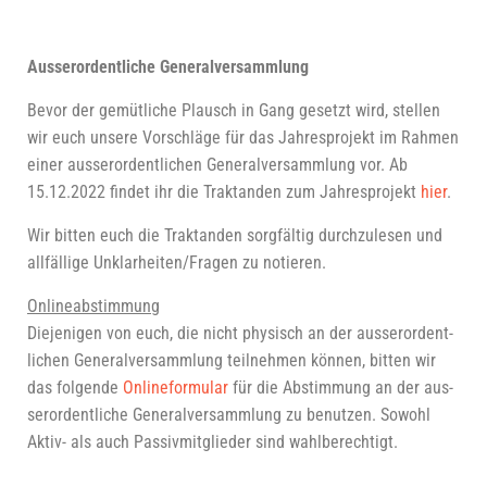
Aus­ser­or­dent­li­che Generalversammlung
Bevor der gemüt­li­che Plausch in Gang gesetzt wird, stel­len
wir euch unse­re Vor­schlä­ge für das Jah­res­pro­jekt im Rah­men
einer aus­ser­or­dent­li­chen Gene­ral­ver­samm­lung vor. Ab
15.12.2022 fin­det ihr die Trak­tan­den zum Jah­res­pro­jekt
hier
.
Wir bit­ten euch die Trak­tan­den sorg­fäl­tig durch­zu­le­sen und
all­fäl­li­ge Unklarheiten/Fragen zu notieren.
Online­ab­stim­mung
Die­je­ni­gen von euch, die nicht phy­sisch an der aus­ser­or­dent­
li­chen Gene­ral­ver­samm­lung teil­neh­men kön­nen, bit­ten wir
das fol­gen­de
Online­for­mu­lar
für die Abstim­mung an der aus­
ser­or­dent­li­che Gene­ral­ver­samm­lung zu benut­zen. Sowohl
Aktiv- als auch Pas­siv­mit­glie­der sind wahl­be­rech­tigt.