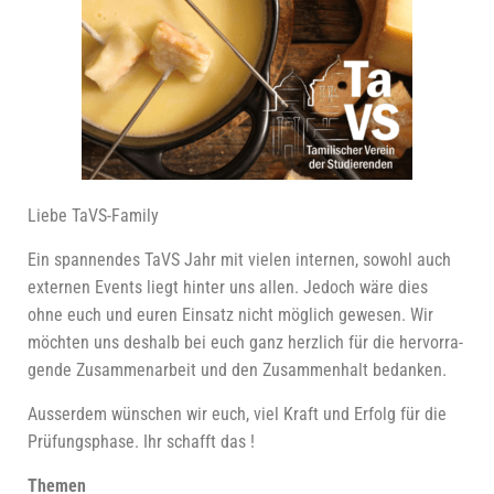
Lie­be TaVS-Family
Ein span­nen­des TaVS Jahr mit vie­len inter­nen, sowohl auch
exter­nen Events liegt hin­ter uns allen. Jedoch wäre dies
ohne euch und euren Ein­satz nicht mög­lich gewe­sen. Wir
möch­ten uns des­halb bei euch ganz herz­lich für die her­vor­ra­
gen­de Zusam­men­ar­beit und den Zusam­men­halt bedanken.
Aus­ser­dem wün­schen wir euch, viel Kraft und Erfolg für die
Prü­fungs­pha­se. Ihr schafft das !
The­men