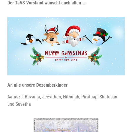
Der TaVS
Vor­stand wünscht euch allen …
An alle unse­re Dezemberkinder
Aarus­za, Bavan­ja, Jee­vithan, Nit­hu­jah, Pirathap, Shatus­an
und Suvetha