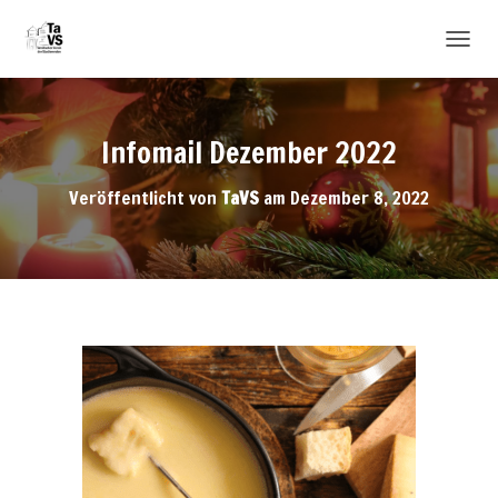
N
A
V
I
Infomail Dezember 2022
G
A
T
Veröffentlicht von
TaVS
am
Dezember 8, 2022
I
O
N
U
M
S
C
H
A
L
T
E
N