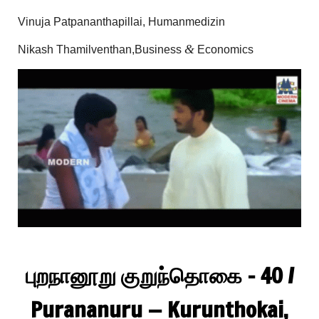
Vin­u­ja Pat­pa­n­ant­ha­pil­lai, Humanmedizin
&
Nikash Thamilventhan,Business
Economics
புறநானூறு குறுந்தொகை
- 40 /
Purananuru — Kurunthokai,