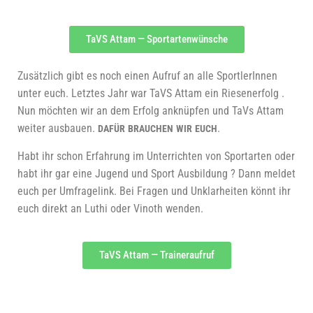
TaVS Attam — Sportartenwünsche
Zusätz­lich gibt es noch einen Auf­ruf an alle Sport­le­rIn­nen
unter euch. Letz­tes Jahr war TaVS Attam ein Rie­sen­er­folg .
Nun möch­ten wir an dem Erfolg anknüp­fen und TaVs Attam
wei­ter aus­bau­en.
.
DAFÜR
BRAUCHEN
WIR
EUCH
Habt ihr schon Erfah­rung im Unter­rich­ten von Sport­ar­ten oder
habt ihr gar eine Jugend und Sport Aus­bil­dung ? Dann mel­det
euch per Umfra­ge­link. Bei Fra­gen und Unklar­hei­ten könnt ihr
euch direkt an Luthi oder Vinoth wenden.
TaVS Attam — Traineraufruf