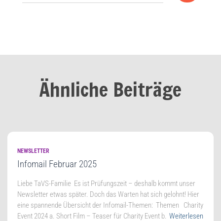
Ähnliche Beiträge
NEWSLETTER
Infomail Februar 2025
Lie­be TaVS-Familie Es ist Prü­fungs­zeit – des­halb kommt unser
News­let­ter etwas spä­ter. Doch das War­ten hat sich gelohnt! Hier
eine span­nen­de Über­sicht der Infomail-Themen: The­men Cha­ri­ty
Event 2024 a. Short Film – Teaser für Cha­ri­ty Event b.
Weiterlesen