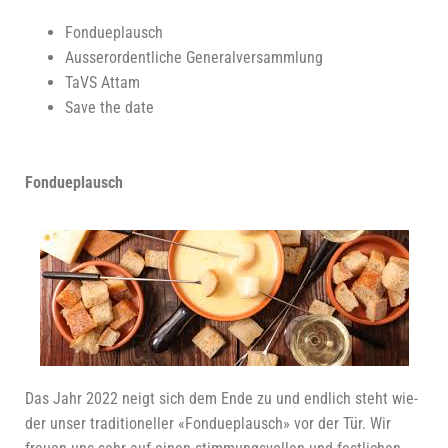
Fon­due­plausch
Aus­ser­or­dent­li­che Generalversammlung
TaVS Attam
Save the date
Fon­due­plausch
Das Jahr 2022 neigt sich dem Ende zu und end­lich steht wie­
der unser tra­di­tio­nel­ler «Fon­due­plausch» vor der Tür. Wir