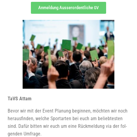
Anmel­dung Aus­ser­or­dent­li­che
GV
TaVS Attam
Bevor wir mit der Event Pla­nung begin­nen, möch­ten wir noch
her­aus­fin­den, wel­che Sport­ar­ten bei euch am belieb­tes­ten
sind. Dafür bit­ten wir euch um eine Rück­mel­dung via der fol­
gen­den Umfrage.