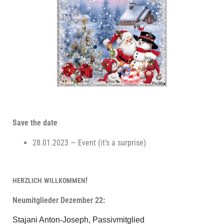
Save the date
28.01.2023 — Event (it’s a surprise)
!
HERZLICH
WILLKOMMEN
Neu­mit­glie­der Dezem­ber 22:
Sta­ja­ni Anton-Joseph, Passivmitglied