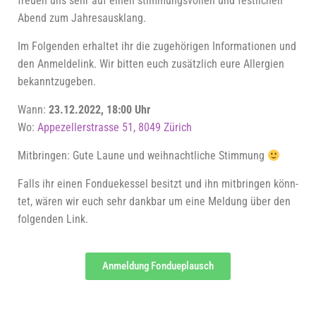
freu­en uns sehr auf einen stim­mungs
vol­len und fest­li­chen
Abend zum Jahresausklang.
Im Fol­gen­den erhal­tet ihr die zuge­hö­ri­gen Infor­ma­tio­nen und
den Anmel­de­link. Wir bit­ten euch zusätz­lich eure All­er­gien
bekanntzugeben.
Wann:
23.12.2022, 18:00 Uhr
Wo:
Appe­ze­l­ler­stras­se 51, 8049 Zürich
Mit­brin­gen: Gute Lau­ne und weih­nacht­li­che Stimmung
Falls ihr einen Fon­due­kes­sel besitzt und ihn mit­brin­gen könn­
tet, wären wir euch sehr dank­bar um eine Mel­dung über den
fol­gen­den Link.
Anmel­dung Fondueplausch