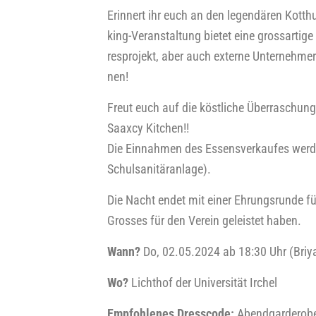
Erin­nert ihr euch an den legen­dä­ren Kott
king-Ver­an­stal­tung bie­tet eine gross­ar­ti­g
res­pro­jekt, aber auch exter­ne Unter­neh­me
nen!
Freut euch auf die köst­li­che Über­ra­schung 
Saa­x­cy Kit­chen!!
Die Ein­nah­men des Essens­ver­kau­fes wer­
Schul­sa­ni­tär­an­la­ge).
Die Nacht endet mit einer Ehrungs­run­de für a
Gros­ses für den Ver­ein geleis­tet haben.
Wann?
Do, 02.05.2024 ab 18:30 Uhr
(Bri­y
Wo?
Licht­hof der Uni­ver­si­tät Irchel
Emp­foh­le­nes Dress­code:
Abend­gar­de­ro­b