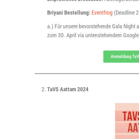
Bri­ya­ni
Bes
tel­lung
:
Event­frog
(D
ead­line
2
a.)
Für unse­re bevor­ste­hen­de Gala Night 
zum 30. April via
unten­ste­hen­dem Goog­le
Anmel­dung TaV
TaVS Aat­tam 2024