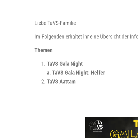
Lie­be TaVS-Fami­lie
Im Fol­gen­den erhal­tet ihr eine Über­sicht der In
The­men
TaVS
Gala Night
a.
TaVS
Gala Night: Hel­fer
TaVS
Aat­tam