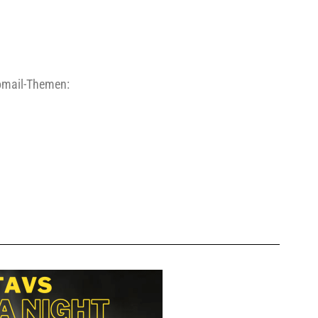
fo­mail-The­men: