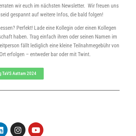
er­ra­ten wir euch im nächs­ten News­let­ter. Wir freu­en uns
seid gespannt auf wei­te­re Infos, die bald fol­gen!
s­sen? Per­fekt! Lade eine Kol­le­gin oder einen Kol­le­gen
schaft haben. Trag ein­fach ihren oder sei­nen Namen im
it­per­son fällt ledig­lich eine klei­ne Teil­nah­me­ge­bühr von
t erfol­gen – ent­we­der bar oder mit Twint.
g TaVS Aat­tam 2024