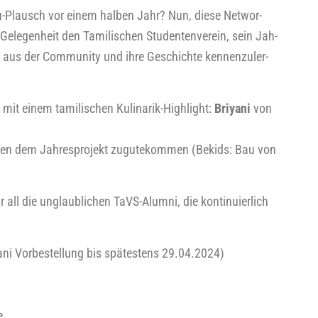
­hu-Plausch vor einem hal­ben Jahr? Nun, d
iese Net­wor­
e Gele­gen­heit den Tami­li­schen Stu­den­ten­ver­ein, sein Jah­
r aus der Com­mu­ni­ty und ihre Geschich­te ken­nen­zu­ler­
mit einem tami­li­schen Kuli­na­rik-High­light:
Bri­ya­ni
von
den dem Jah­res­pro­jekt zugu­te­kom­men (Bekids: Bau von
ll die unglaub­li­chen TaVS-Alum­ni, die kon­ti­nu­ier­lich
a­ni Vor­be­stel­lung bis spä­tes­tens 29.04.2024)
e