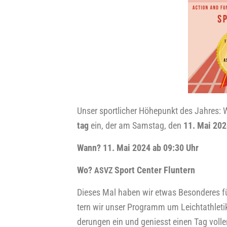
Unser sport­li­cher Höhe­punkt des Jah­res:
tag
ein, der am Sams­tag, den
11. Mai 20
Wann? 11. Mai 2024 ab 09:30 Uhr
Wo?
Sport Cen­ter Fluntern
ASVZ
Die­ses Mal haben wir etwas Beson­de­res f
tern wir unser Pro­gramm um Leicht­ath­le­tik­
de­run­gen ein und geniesst einen Tag vol­l