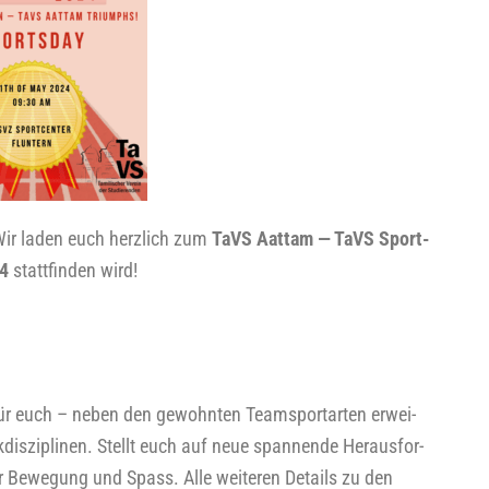
 Wir laden euch herz­lich zum
TaVS Aat­tam — TaVS Sport­
24
statt­fin­den wird!
ür euch – neben den gewohn­ten Team­sport­ar­ten erwei­
dis­zi­pli­nen. Stellt euch auf neue span­nen­de Her­aus­for­
er Bewe­gung und Spass. Alle wei­te­ren Details zu den