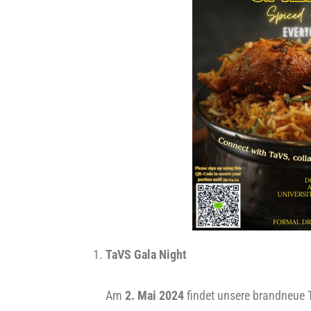
TaVS
Gala Night
Am
2. Mai 2024
fin­det unse­re brand­neue