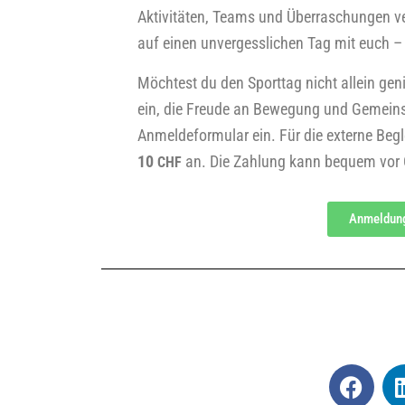
Akti­vi­tä­ten, Teams und Über­ra­schun­gen v
auf einen unver­gess­li­chen Tag mit euch – 
Möch­test du den Sport­tag nicht allein genie
ein, die Freu­de an Bewe­gung und Gemein­
Anmel­de­for­mu­lar ein. Für die exter­ne Begle
10
an. Die Zah­lung kann bequem vor Or
CHF
Anmel­dun