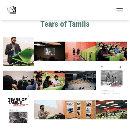
Gale­rie
N
A
Tears of Tamils
V
I
G
A
T
I
O
N
U
M
S
C
H
A
L
T
E
N