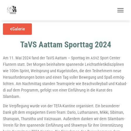
N
A
V
Gale­rie
I
G
TaVS Aattam Sporttag 2024
A
T
I
Am 11. Mai 2024 fand der TaVS Aat­tam – Sport­tag im
Sport Cen­ter
ASVZ
O
Flun­tern statt. Der Mor­gen beinhal­te­te span­nen­de Leicht­ath­le­tik­dis­zi­pli­nen
N
U
wie 100m Sprint, Weit­sprung und Kugel­sto­ßen, die den Teil­neh­mern neue
M
Her­aus­for­de­run­gen boten und einen Tag vol­ler Bewe­gung und Spaß ermög­
S
lich­ten. Am Nach­mit­tag stan­den Team­spie­le wie Beach­vol­ley­ball und Kabad­
C
di auf dem Pro­gramm, gefolgt von einer Ein­füh­rung in die Kunst des
H
Silambam.
A
L
Die Ver­pfle­gung wur­de von der TEFA-Kan­ti­ne orga­ni­siert. Ein beson­de­rer
T
Dank gilt dem enga­gier­ten Event-Team: Dario, Luthar­sa­nen, Mik­ki, Sibirn­an,
E
Shanu­yan, Thur­si­tha und Vaiz­nau­an. Außer­dem dan­ken wir dem Silambam-
N
Ver­ein für ihre span­nen­de Ein­füh­rung und Shaw­mya für ihre Unter­stüt­zung