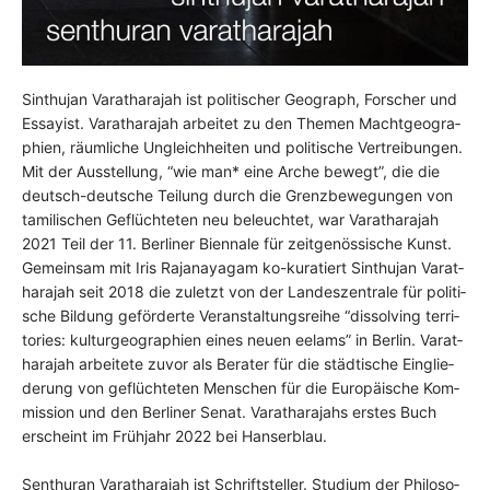
Sinthu­jan Varat­ha­ra­jah ist poli­ti­scher Geo­graph, For­scher und
Essay­ist. Varat­ha­ra­jah arbei­tet zu den The­men Macht­geo­gra­
phien, räumliche Ungleich­hei­ten und poli­ti­sche Ver­trei­bun­gen.
Mit der Aus­stel­lung, “wie man* eine Arche bewegt”, die die
deutsch-deut­sche Tei­lung durch die Grenz­be­we­gun­gen von
tami­li­schen Geflüchteten neu beleuch­tet, war Varat­ha­ra­jah
2021 Teil der 11. Ber­li­ner Bien­na­le für zeitgenössische Kunst.
Gemein­sam mit Iris Raja­na­ya­gam ko-kura­tiert Sinthu­jan Varat­
ha­ra­jah seit 2018 die zuletzt von der Lan­des­zen­tra­le für poli­ti­
sche Bil­dung geförderte Ver­an­stal­tungs­rei­he “dis­sol­ving ter­ri­
to­ries: kul­tur­geo­gra­phien eines neu­en eelams” in Ber­lin. Varat­
ha­ra­jah arbei­te­te zuvor als Bera­ter für die städtische Ein­glie­
de­rung von geflüchteten Men­schen für die Europäische Kom­
mis­si­on und den Ber­li­ner Senat. Varat­ha­ra­jahs ers­tes Buch
erscheint im Frühjahr 2022 bei Han­ser­blau.
Sen­th­uran Varat­ha­ra­jah ist Schrift­stel­ler. Stu­di­um der Phi­lo­so­