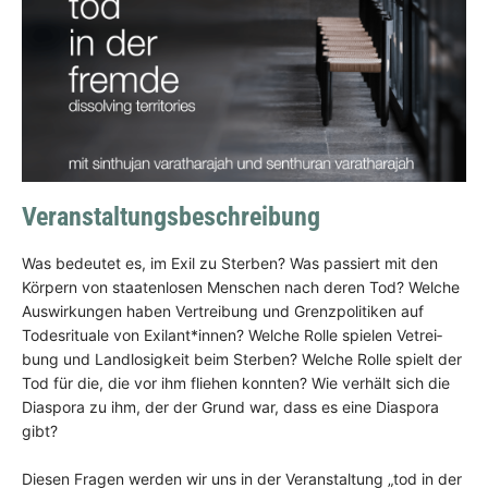
Veranstaltungsbeschreibung
Was bedeu­tet es, im Exil zu Ster­ben? Was pas­siert mit den
Körpern von staa­ten­lo­sen Men­schen nach deren Tod? Wel­che
Aus­wir­kun­gen haben Ver­trei­bung und Grenz­po­li­ti­ken auf
Todes­ri­tua­le von Exilant*innen? Wel­che Rol­le spie­len Vetrei­
bung und Land­lo­sig­keit beim Ster­ben? Wel­che Rol­le spielt der
Tod für die, die vor ihm flie­hen konn­ten? Wie verhält sich die
Dia­spo­ra zu ihm, der der Grund war, dass es eine Dia­spo­ra
gibt?
Die­sen Fra­gen wer­den wir uns in der Ver­an­stal­tung „tod in der