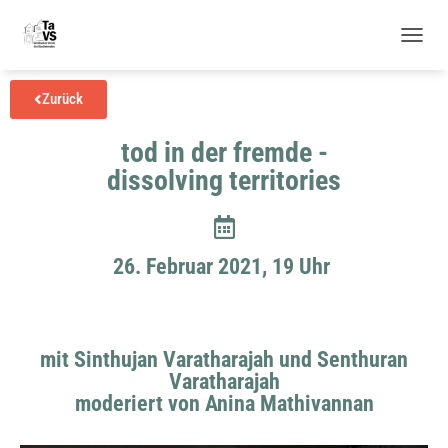
N
A
V
Zurück
I
G
tod in der fremde -
A
T
dissolving territories
I
O
N
U
M
26. Februar 2021, 19 Uhr
S
C
H
A
mit Sinthujan Varatharajah und Senthuran
L
T
Varatharajah
E
moderiert von Anina Mathivannan
N