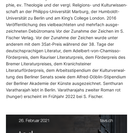
phie, ev. Theo­lo­gie und der vergl. Reli­gi­ons- und Kul­tur­wis­sen­
schaft an der Philipps-Universität Mar­burg, der Humboldt-
Universität zu Ber­lin und am King’s Col­lege Lon­don. 2016
Veröffentlichung des viel­be­ach­te­ten und mehr­fach aus­ge-
zeich­ne­ten Debütromans Vor der Zunah­me der Zei­chen im S.
Fischer Ver­lag. Vor der Zunah­me der Zei­chen wur­de unter
ande­rem mit dem 3Sat-Preis während der 38. Tage der
deutsch­spra­chi­gen Lite­ra­tur, dem Adelbert-von-Chamisso-
Förderpreis, dem Rau­ri­ser Lite­ra­tur­preis, dem Förderpreis des
Bre­mer Lite­ra­tur­prei­ses, dem Kra­nich­stei­ner
Literaturförderpreis, dem Arbeits­sti­pen­di­um der Kul­tur­ver­wal­
tung des Ber­li­ner Senats sowie dem Alfred-Döblin-Stipendium
der Ber­li­ner Aka­de­mie der Künste aus­ge­zeich­net. Sen­th­uran
Varat­ha­ra­jah lebt in Ber­lin. Varat­ha­ra­jahs zwei­ter Roman rot
(hun­ger) erscheint im Frühjahr 2022 bei S. Fischer.