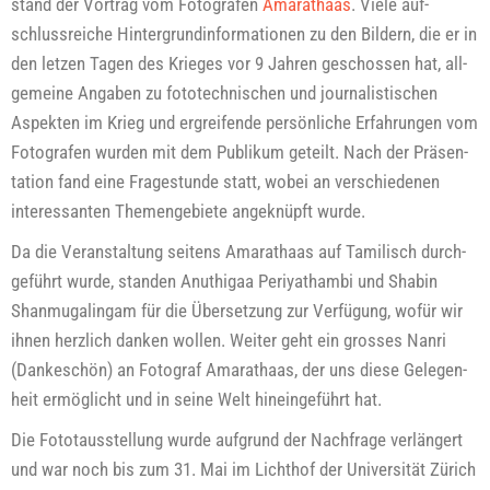
stand der Vor­trag vom Foto­gra­fen
Ama­rat­haas
. Vie­le auf­
schluss­rei­che Hin­ter­grund­in­for­ma­tio­nen zu den Bil­dern, die er in
den let­zen Tagen des Krie­ges vor 9 Jah­ren geschos­sen hat, all­
ge­mei­ne Anga­ben zu foto­tech­ni­schen und jour­na­lis­ti­schen
Aspek­ten im Krieg und ergrei­fen­de per­sön­li­che Erfah­run­gen vom
Foto­gra­fen wur­den mit dem Publi­kum geteilt. Nach der Prä­sen­
ta­ti­on fand eine Fra­ge­stun­de statt, wobei an ver­schie­de­nen
inter­es­san­ten The­men­ge­bie­te ange­knüpft wurde.
Da die Ver­an­stal­tung sei­tens Ama­rat­haas auf Tami­lisch durch­
ge­führt wur­de, stan­den Anut­hi­gaa Peri­yat­ham­bi und Shabin
Shan­mu­ga­lingam für die Über­set­zung zur Ver­fü­gung, wofür wir
ihnen herz­lich dan­ken wol­len. Wei­ter geht ein gros­ses Nan­ri
(Dan­ke­schön) an Foto­graf Ama­rat­haas, der uns die­se Gele­gen­
heit ermög­licht und in sei­ne Welt hin­ein­ge­führt hat.
Die Fotot­aus­stel­lung wur­de auf­grund der Nach­fra­ge ver­län­gert
und war noch bis zum 31. Mai im Licht­hof der Uni­ver­si­tät Zürich