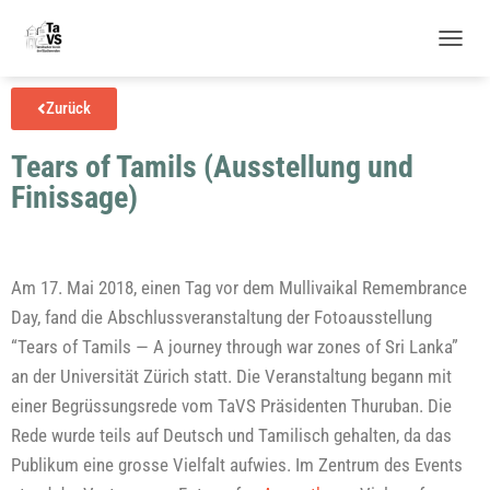
N
A
V
Zurück
I
G
Tears of Tamils (Ausstellung und
A
T
Finissage)
I
O
N
U
M
Am 17. Mai 2018, einen Tag vor dem Mul­li­vai­kal Remem­brance
S
Day, fand die Abschluss­ver­an­stal­tung der Foto­aus­stel­lung
C
“Tears of Tamils — A jour­ney through war zones of Sri Lan­ka”
H
A
an der Uni­ver­si­tät Zürich statt. Die Ver­an­stal­tung begann mit
L
einer Begrüs­sungs­re­de vom TaVS Prä­si­den­ten Thu­ru­ban. Die
T
E
Rede wur­de teils auf Deutsch und Tami­lisch gehal­ten, da das
N
Publi­kum eine gros­se Viel­falt auf­wies. Im Zen­trum des Events