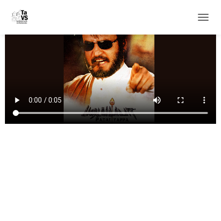
N
A
V
I
G
A
T
I
O
N
U
M
S
C
H
A
L
T
E
N