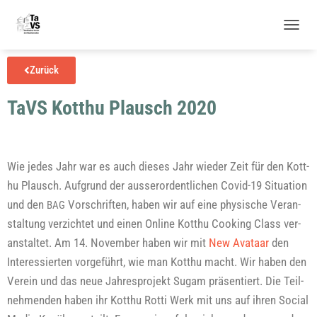
N
A
V
Zurück
I
G
TaVS Kotthu Plausch 2020
A
T
I
O
N
Wie jedes Jahr war es auch die­ses Jahr wie­der Zeit für den Kott­
U
hu Plausch. Auf­grund der aus­ser­or­dent­li­chen Covid-19 Situa­ti­on
M
S
und den
Vor­schrif­ten, haben wir auf eine phy­si­sche Ver­an­
BAG
C
stal­tung ver­zich­tet und einen Online Kott­hu Coo­king Class ver­
H
A
an­stal­tet. Am 14. Novem­ber haben wir mit
New Ava­ta­ar
den
L
Inter­es­sier­ten vor­ge­führt, wie man Kott­hu macht. Wir haben den
T
E
Ver­ein und das neue Jah­res­pro­jekt Sugam prä­sen­tiert. Die Teil­
N
neh­men­den haben ihr Kott­hu Rot­ti Werk mit uns auf ihren Social