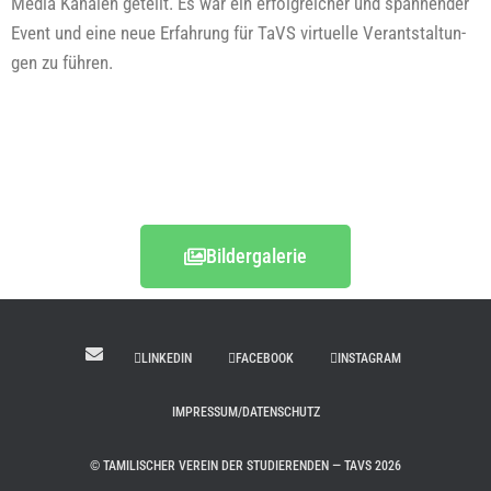
Media Kanä­len geteilt. Es war ein erfolg­rei­cher und span­nen­der
Event und eine neue Erfah­rung für TaVS vir­tu­el­le Verant­stal­tun­
gen zu führen.
Bil­der­ga­le­rie
LINKEDIN
FACEBOOK
INSTAGRAM
IMPRESSUM/DATENSCHUTZ
© TAMILISCHER VEREIN DER STUDIERENDEN — TAVS 2026