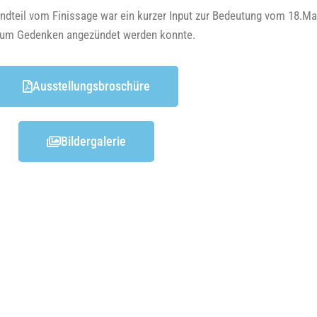
and­teil vom Finis­sa­ge war ein kur­zer Input zur Bedeu­tung vom 18.Ma
e zum Geden­ken ange­zün­det wer­den konnte.
Aus­stel­lungs­bro­schü­re
Bil­der­ga­le­rie