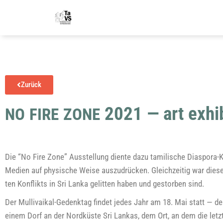
Zurück
2021 — art exhib
NO
FIRE
ZONE
Die “No Fire Zone” Aus­stel­lung dien­te dazu tami­li­sche Diaspora-K
Medi­en auf phy­si­sche Wei­se aus­zu­drü­cken. Gleich­zei­tig war die­s
ten Kon­flikts in Sri Lan­ka gelit­ten haben und gestor­ben sind.
Der Mul­li­vai­kal-Gedenk­tag fin­det jedes Jahr am 18. Mai statt — d
einem Dorf an der Nord­küs­te Sri Lan­kas, dem Ort, an dem die letz­