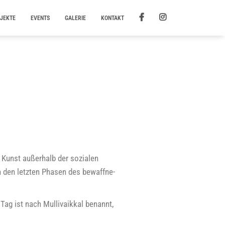
JEKTE
EVENTS
GALERIE
KONTAKT
 Kunst außer­halb der sozia­len
in den letz­ten Pha­sen des bewaff­ne­
ag ist nach Mul­li­vaik­kal benannt,