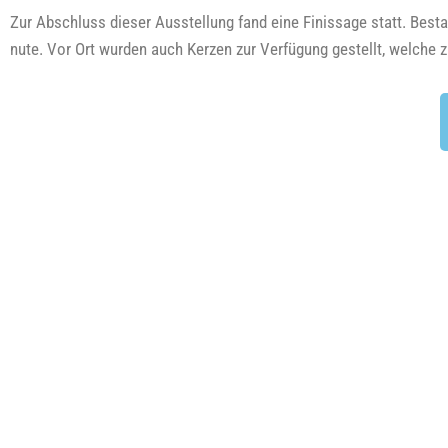
Zur Abschluss die­ser Aus­stel­lung fand eine Finis­sa­ge statt. Best
nu­te. Vor Ort wur­den auch Ker­zen zur Ver­fü­gung gestellt, wel­ch