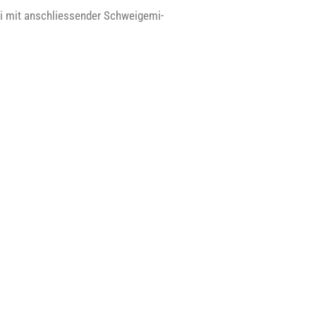
i mit anschlies­sen­der Schwei­ge­mi­