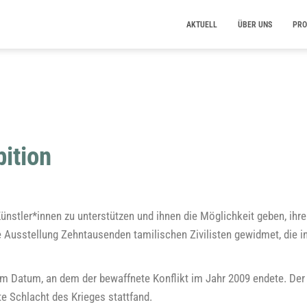
AKTUELL
ÜBER UNS
PRO
ition
ünstler*innen zu unter­stüt­zen und ihnen die Mög­lich­keit geben, ihre
e Aus­stel­lung Zehn­tau­sen­den tami­li­schen Zivi­lis­ten gewid­met, die 
em Datum, an dem der bewaff­ne­te Kon­flikt im Jahr 2009 ende­te. Der T
te Schlacht des Krie­ges stattfand.