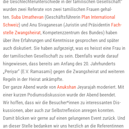
die Geschlech­ter­un­ter­schie­de in der tami­li­schen Gesell­schaft“
wur­den zwei Refe­ra­te von zwei tami­li­schen Frau­en gehal­
ten.
Suba Um
athe­van
(Geschäfts­füh­re­rin
Plan Inter­na­tio­nal
Schweiz
)
und Anu Siv­aga­ne­san (Juris­tin und Prä­si­den­tin
Fach­
stel­le Zwangs­hei­rat
, Kom­pe­tenz­zen­trum des Bun­des) haben
über ihre Erfah­run­gen und Kennt­nis­se gespro­chen und spä­ter
auch dis­ku­tiert. Sie haben auf­ge­zeigt, was es heisst eine Frau in
der tami­li­schen Gesell­schaft zu sein. Eben­falls wur­de dar­auf
hin­ge­wie­sen, dass bereits am Anfang des 20. Jahr­hun­derts
„Peri­yar“ (E.V. Rama­sa­mi) gegen die Zwangs­hei­rat und wei­te­ren
Regeln in der Hei­rat ankämpf­te.
Der gan­ze Abend wur­de von
Anuks­han
Jey­ara­jah mode­riert. Mit
einer kur­zen Podi­ums­dis­kus­si­on wur­de der Abend been­det.
Wir hof­fen, dass wir die Besucher*innen zu inter­es­san­ten Dis­
kus­sio­nen, aber auch zur Selbst­re­fle­xi­on anre­gen konn­ten.
Damit bli­cken wir ger­ne auf einen gelun­ge­nen Event zurück. Und
an die­ser Stel­le bedan­ken wir uns herz­lich an die Refe­ren­tin­nen