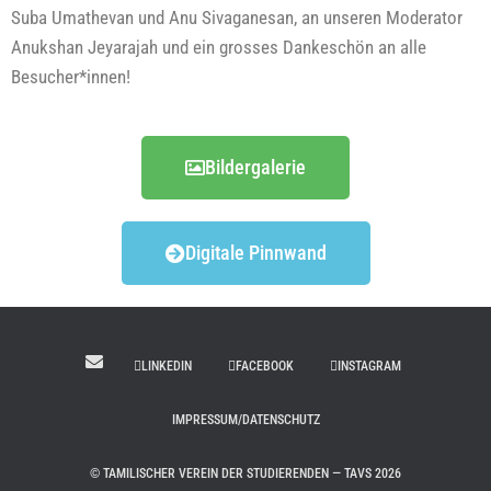
Suba Uma­the­van und Anu Siv­aga­ne­san, an unse­ren Mode­ra­tor
Anuks­han Jey­ara­jah und ein gros­ses Dan­ke­schön an alle
Besucher*innen!
Bil­der­ga­le­rie
Digi­ta­le Pinnwand
LINKEDIN
FACEBOOK
INSTAGRAM
IMPRESSUM/DATENSCHUTZ
© TAMILISCHER VEREIN DER STUDIERENDEN — TAVS 2026