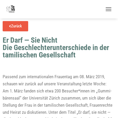
N
A
V
Zurück
I
G
Er Darf — Sie Nicht
A
T
Die Geschlechterunterschiede in der
I
tamilischen Gesellschaft
O
N
U
M
S
Pas­send zum inter­na­tio­na­len Frau­en­tag am 08. März 2019,
C
schau­en wir zurück auf unse­re Ver­an­stal­tung letz­te Woche:
H
A
Am 1. März fan­den sich etwa 200 Besucher*innen im „Gum­mi­
L
bä­ren­saal“ der Uni­ver­si­tät Zürich zusam­men, um sich über die
T
E
Stel­lung der Frau in der tami­li­schen Gesell­schaft, Frau­en­rech­te
N
und Hei­rat zu dis­ku­tie­ren. Unter dem Titel „Er darf, sie nicht —