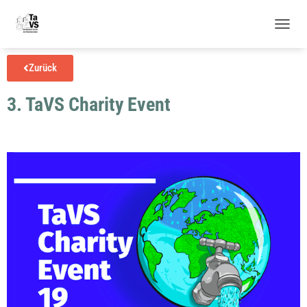
N
A
V
Zurück
I
G
3. TaVS Charity Event
A
T
I
O
N
U
M
S
C
H
A
L
T
E
N