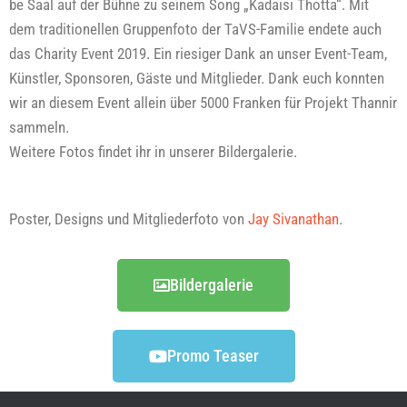
be Saal auf der Büh­ne zu sei­nem Song „Kadai­si Thot­ta“. Mit
dem tra­di­tio­nel­len Grup­pen­fo­to der TaVS-Fami­lie ende­te auch
das Cha­ri­ty Event 2019. Ein rie­si­ger Dank an unser Event-Team,
Künst­ler, Spon­so­ren, Gäs­te und Mit­glie­der. Dank euch konn­ten
wir an die­sem Event allein über 5000 Fran­ken für Pro­jekt Than­nir
sam­meln.
Wei­te­re Fotos fin­det ihr in unse­rer Bildergalerie.
Pos­ter, Designs und Mit­glie­der­fo­to von
Jay Siv­a­nathan
.
Bil­der­ga­le­rie
Pro­mo Teaser