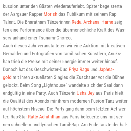
kus­si­on unter den Gäs­ten wie­der­auf­er­lebt. Spä­ter begeis­ter­te
der Aar­gau­er Rap­per
Morish
das Publi­kum mit sei­nem Rap-
Talent. Die Bha­rat­ham Tän­ze­rin­nen
Redu
,
Archa­na
,
Harne
zeig­
ten eine Per­for­mance über die über­mensch­li­che Kraft des Was­
sers anhand einer Tsu­na­mi-Cho­reo.
Auch die­ses Jahr ver­an­stal­te­ten wir eine Auk­ti­on mit krea­ti­ven
Gemäl­den und Foto­gra­fien von tami­li­schen Künst­lern, Anuks­
han
trieb die Prei­se mit sei­ner Ener­gie immer wei­ter hin­auf.
Danach hat das Geschwis­ter-Duo
Pri­ya Ragu
und
Japh­na­
gold
mit ihren aktu­ells­ten Sin­gles die Zuschau­er vor die Büh­ne
gelockt. Beim Song „Light­house“ wan­del­te sich der Saal dann
end­gül­tig in eine Par­ty. Auch Tän­ze­rin
Usha Jey
aus Paris hielt
die Qua­li­tät des Abends mir ihrem moder­nen Fusi­on-Tanz wei­ter
auf höchs­tem Niveau. Die Par­ty ging dann beim letz­ten Act wei­
ter: Rap-Star
Rat­ty Adhiththan
aus Paris befeu­er­te uns mit sei­
nen schnel­lem und lyri­schen Tamil-Rap. Am Ende tanz­te der hal­