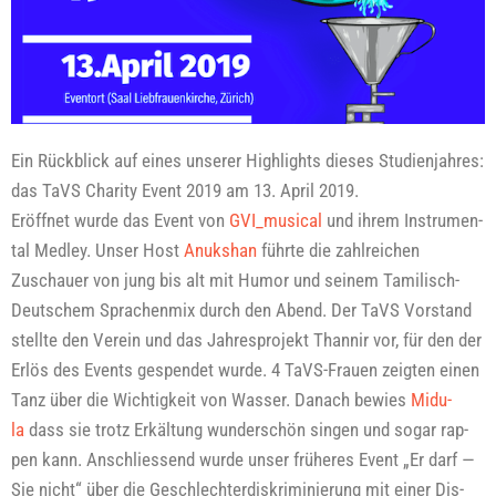
Ein Rück­blick auf eines unse­rer High­lights die­ses Stu­di­en­jah­res:
das TaVS Cha­ri­ty Event 2019 am 13. April 2019.
Eröff­net wur­de das Event von
GVI_musical
und ihrem Instru­men­
tal Med­ley. Unser Host
Anuks­han
führ­te die zahl­rei­chen
Zuschau­er von jung bis alt mit Humor und sei­nem Tami­lisch-
Deut­schem Spra­chen­mix durch den Abend. Der TaVS Vor­stand
stell­te den Ver­ein und das Jah­res­pro­jekt Than­nir vor, für den der
Erlös des Events gespen­det wur­de. 4 TaVS-Frau­en zeig­ten einen
Tanz über die Wich­tig­keit von Was­ser. Danach bewies
Midu­
la
dass sie trotz Erkäl­tung wun­der­schön sin­gen und sogar rap­
pen kann. Anschlies­send wur­de unser frü­he­res Event „Er darf —
Sie nicht“ über die Geschlech­ter­dis­kri­mi­nie­rung mit einer Dis­