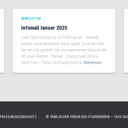
NEWSLETTER
Infomail Januar 2025
Lie­be TaVS-Familie Es ist Prü­fungs­zeit – des­halb
kommt unser News­let­ter etwas spä­ter. Doch das War­
ten hat sich gelohnt! Hier eine span­nen­de Über­sicht der
Infomail-Themen: The­men Cha­ri­ty Event 2024 a.
Short Film – Teaser für Cha­ri­ty Event b.
Weiterlesen
MPRESSUM/DATENSCHUTZ
© TAMILISCHER VEREIN DER STUDIERENDEN — TAVS 202