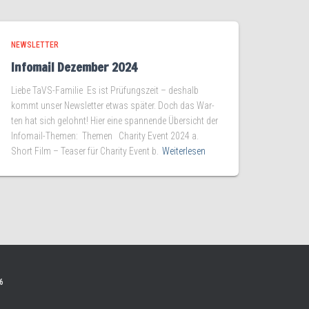
NEWSLETTER
Infomail Dezember 2024
Lie­be TaVS-Familie Es ist Prü­fungs­zeit – des­halb
kommt unser News­let­ter etwas spä­ter. Doch das War­
ten hat sich gelohnt! Hier eine span­nen­de Über­sicht der
Infomail-Themen: The­men Cha­ri­ty Event 2024 a.
Short Film – Teaser für Cha­ri­ty Event b.
Weiterlesen
6