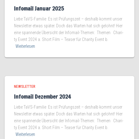
Infomail Januar 2025
Lie­be TaVS-Familie Es ist Prü­fungs­zeit – des­halb kommt unser
News­let­ter etwas spä­ter. Doch das War­ten hat sich gelohnt! Hier
eine span­nen­de Über­sicht der Infomail-Themen: The­men Cha­ri­
ty Event 2024 a. Short Film – Teaser für Cha­ri­ty Event b.
Weiterlesen
NEWSLETTER
Infomail Dezember 2024
Lie­be TaVS-Familie Es ist Prü­fungs­zeit – des­halb kommt unser
News­let­ter etwas spä­ter. Doch das War­ten hat sich gelohnt! Hier
eine span­nen­de Über­sicht der Infomail-Themen: The­men Cha­ri­
ty Event 2024 a. Short Film – Teaser für Cha­ri­ty Event b.
Weiterlesen