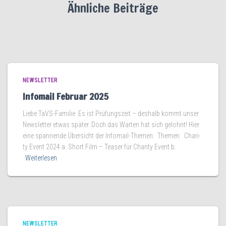
:
Ähnliche Beiträge
NEWSLETTER
Infomail Februar 2025
Lie­be TaVS-Familie Es ist Prü­fungs­zeit – des­halb kommt unser
News­let­ter etwas spä­ter. Doch das War­ten hat sich gelohnt! Hier
eine span­nen­de Über­sicht der Infomail-Themen: The­men Cha­ri­
ty Event 2024 a. Short Film – Teaser für Cha­ri­ty Event b.
Weiterlesen
NEWSLETTER