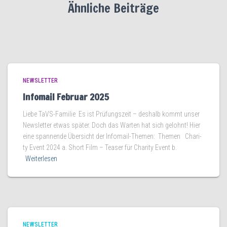
:
Ähnliche Beiträge
NEWSLETTER
Infomail Februar 2025
Lie­be TaVS-Familie Es ist Prü­fungs­zeit – des­halb kommt unser
News­let­ter etwas spä­ter. Doch das War­ten hat sich gelohnt! Hier
eine span­nen­de Über­sicht der Infomail-Themen: The­men Cha­ri­
ty Event 2024 a. Short Film – Teaser für Cha­ri­ty Event b.
Weiterlesen
NEWSLETTER