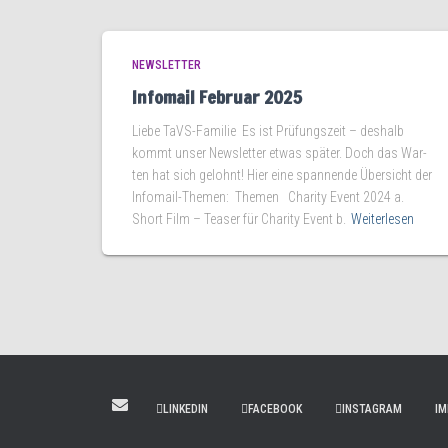
NEWSLETTER
Infomail Februar 2025
Lie­be TaVS-Familie Es ist Prü­fungs­zeit – des­halb
kommt unser News­let­ter etwas spä­ter. Doch das War­
ten hat sich gelohnt! Hier eine span­nen­de Über­sicht der
Infomail-Themen: The­men Cha­ri­ty Event 2024 a.
Short Film – Teaser für Cha­ri­ty Event b.
Weiterlesen
LINKEDIN
FACEBOOK
INSTAGRAM
I