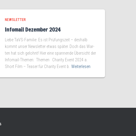
NEWSLETTER
Infomail Dezember 2024
Lie­be TaVS-Familie Es ist Prü­fungs­zeit – des­halb
kommt unser News­let­ter etwas spä­ter. Doch das War­
ten hat sich gelohnt! Hier eine span­nen­de Über­sicht der
Infomail-Themen: The­men Cha­ri­ty Event 2024 a.
Short Film – Teaser für Cha­ri­ty Event b.
Weiterlesen
6