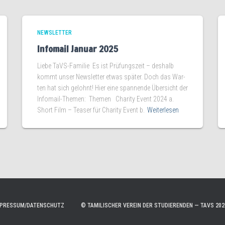
NEWSLETTER
Infomail Januar 2025
Lie­be TaVS-Familie Es ist Prü­fungs­zeit – des­halb
kommt unser News­let­ter etwas spä­ter. Doch das War­
ten hat sich gelohnt! Hier eine span­nen­de Über­sicht der
Infomail-Themen: The­men Cha­ri­ty Event 2024 a.
Short Film – Teaser für Cha­ri­ty Event b.
Weiterlesen
MPRESSUM/DATENSCHUTZ
© TAMILISCHER VEREIN DER STUDIERENDEN — TAVS 202