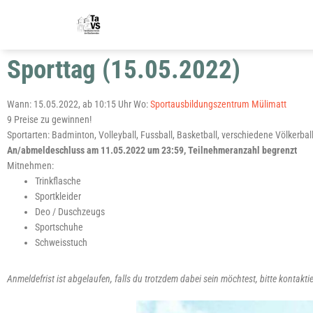
Sporttag (15.05.2022)
Wann: 15.05.2022, ab 10:15 Uhr Wo:
Sport­aus­bil­dungs­zen­trum Mülimatt
9 Prei­se zu gewinnen!
Sport­ar­ten: Bad­min­ton, Vol­ley­ball, Fuss­ball, Bas­ket­ball, ver­schie­de­ne Völ­ker­ba
An/abmeldeschluss am 11.05.2022 um 23:59, Teil­neh­mer­an­zahl begrenzt
Mitnehmen:
Trink­fla­sche
Sport­klei­der
Deo / Duschzeugs
Sport­schu­he
Schweiss­tuch
Anmel­de­frist ist abge­lau­fen, falls du trotz­dem dabei sein möch­test, bit­te kon­tak­ti