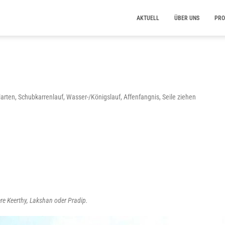
AKTUELL
ÜBER UNS
PRO
ll­ar­ten, Schub­kar­ren­lauf, Was­ser-/Kö­nigs­lauf, Affen­fang­nis, Sei­le ziehen
e­re Keer­thy, Lak­s­han oder Pradip.