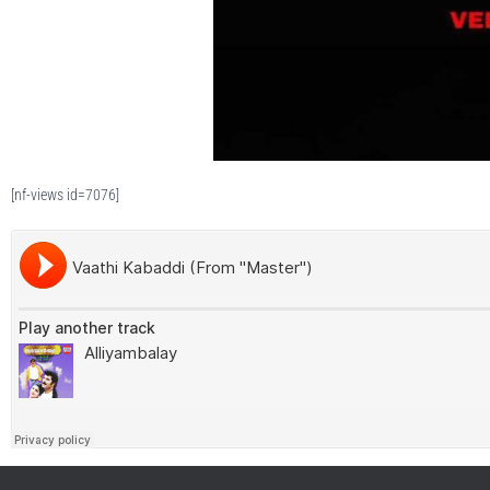
[nf-views id=7076]